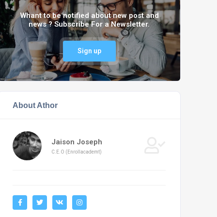
Whant to be notified about new post and
news ? Subscribe For a Newsletter.
Sign up
About Athor
Jaison Joseph
C.E.O (Enrollacademt)