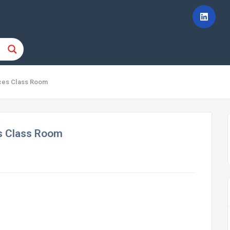
ences Class Room
es Class Room