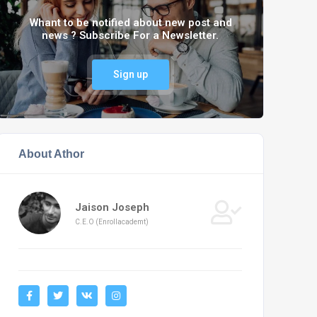
Whant to be notified about new post and
news ? Subscribe For a Newsletter.
Sign up
About Athor
Jaison Joseph
C.E.O (Enrollacademt)