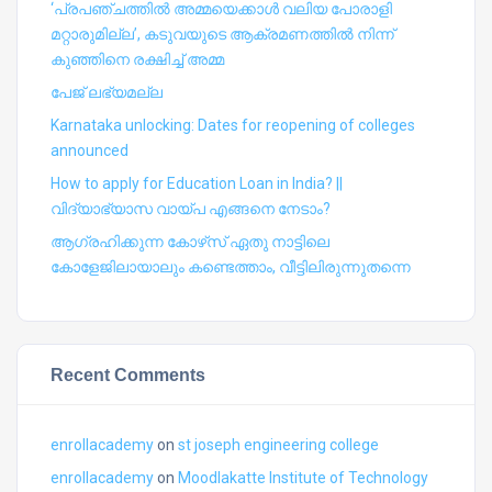
‘പ്രപഞ്ചത്തില്‍ അമ്മയെക്കാള്‍ വലിയ പോരാളി
മറ്റാരുമില്ല’, കടുവയുടെ ആക്രമണത്തില്‍ നിന്ന്
കുഞ്ഞിനെ രക്ഷിച്ച് അമ്മ
പേജ് ലഭ്യമല്ല
Karnataka unlocking: Dates for reopening of colleges
announced
How to apply for Education Loan in India? ||
വിദ്യാഭ്യാസ വായ്പ എങ്ങനെ നേടാം?
ആഗ്രഹിക്കുന്ന കോഴ്‍സ് ഏതു നാട്ടിലെ
കോളേജിലായാലും കണ്ടെത്താം, വീട്ടിലിരുന്നുതന്നെ
Recent Comments
enrollacademy
on
st joseph engineering college
enrollacademy
on
Moodlakatte Institute of Technology