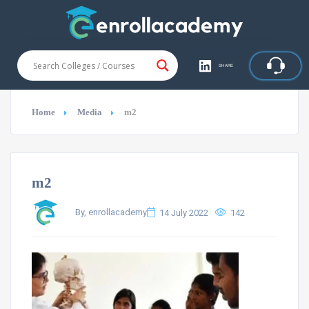
SHARE
Home
Media
m2
m2
By, enrollacademy
14 July 2022
142