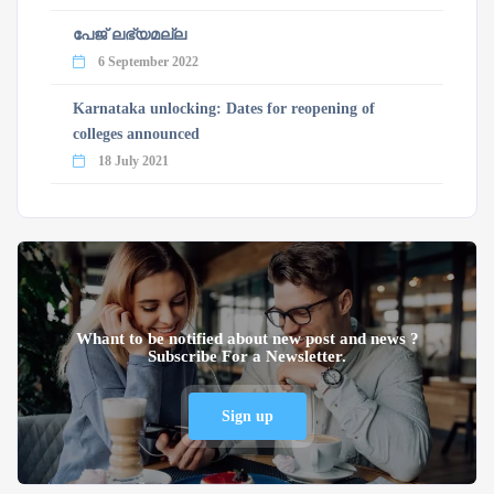
പേജ് ലഭ്യമല്ല
6 September 2022
Karnataka unlocking: Dates for reopening of
colleges announced
18 July 2021
Whant to be notified about new post and news ?
Subscribe For a Newsletter.
Sign up