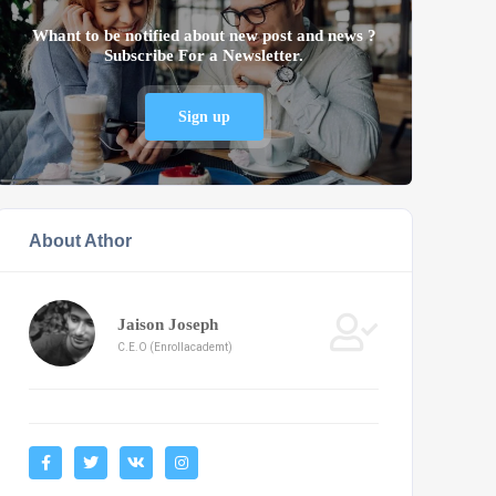
Whant to be notified about new post and news ?
Subscribe For a Newsletter.
Sign up
About Athor
Jaison Joseph
C.E.O (Enrollacademt)