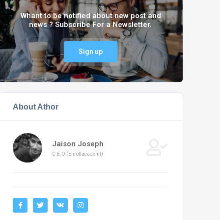
Whant to be notified about new post and
news ? Subscribe For a Newsletter.
Sign up
About Athor
Jaison Joseph
C.E.O (Enrollacademt)