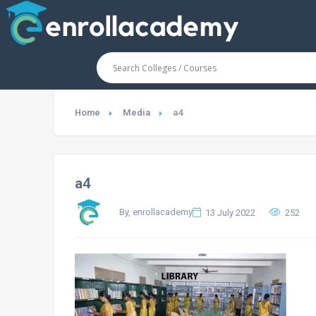
Home
Media
a4
a4
By, enrollacademy
13 July 2022
252