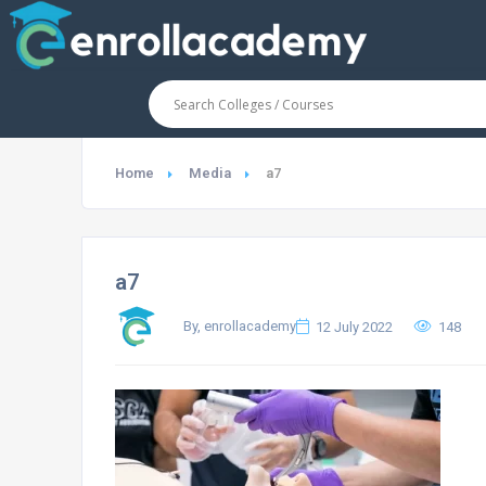
Home
Media
a7
a7
By, enrollacademy
12 July 2022
148