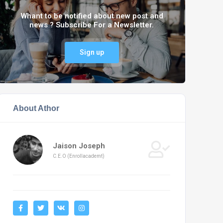
Whant to be notified about new post and
news ? Subscribe For a Newsletter.
Sign up
About Athor
Jaison Joseph
C.E.O (Enrollacademt)