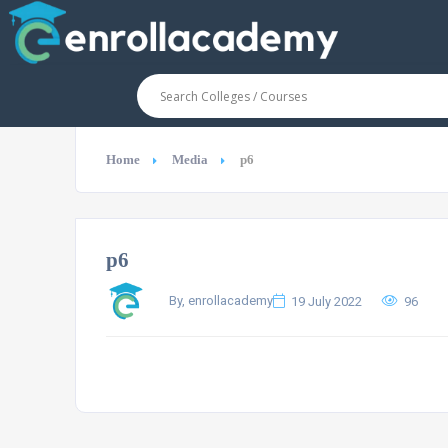
Home
Media
p6
p6
By, enrollacademy
19 July 2022
96