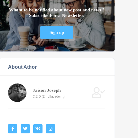
Whant to be notified about new post and news ?
Subscribe For a Newsletter.
Sign up
About Athor
Jaison Joseph
C.E.O (Enrollacademt)