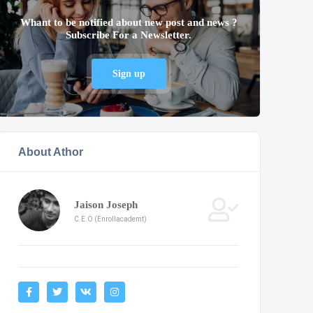
Whant to be notified about new post and news ?
Subscribe For a Newsletter.
Sign up
About Athor
Jaison Joseph
C.E.O (Enrollacademt)