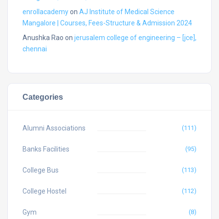
enrollacademy
on
AJ Institute of Medical Science
Mangalore | Courses, Fees-Structure & Admission 2024
Anushka Rao
on
jerusalem college of engineering – [jce],
chennai
Categories
Alumni Associations
(111)
Banks Facilities
(95)
College Bus
(113)
College Hostel
(112)
Gym
(8)