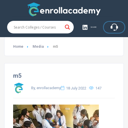
SHARE
Home
Media
m5
m5
By, enrollacademy
18 July 2022
147