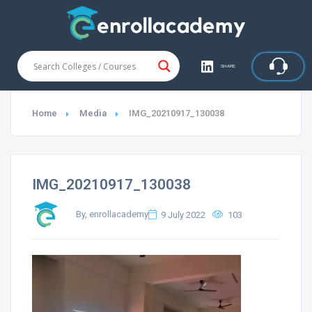
SHARE
Home
Media
IMG_20210917_130038
IMG_20210917_130038
By, enrollacademy
9 July 2022
103