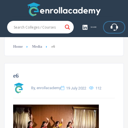
SHARE
Home
Media
e6
e6
By, enrollacademy
19 July 2022
112