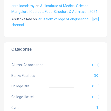
enrollacademy
on
AJ Institute of Medical Science
Mangalore | Courses, Fees-Structure & Admission 2024
Anushka Rao
on
jerusalem college of engineering – [jce],
chennai
Categories
Alumni Associations
(111)
Banks Facilities
(95)
College Bus
(113)
College Hostel
(112)
Gym
(8)