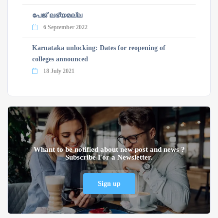
പേജ് ലഭ്യമല്ല
6 September 2022
Karnataka unlocking: Dates for reopening of
colleges announced
18 July 2021
Whant to be notified about new post and news ?
Subscribe For a Newsletter.
Sign up