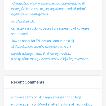
‘പ്രപഞ്ചത്തില്‍ അമ്മയെക്കാള്‍ വലിയ പോരാളി
മറ്റാരുമില്ല’, കടുവയുടെ ആക്രമണത്തില്‍ നിന്ന്
കുഞ്ഞിനെ രക്ഷിച്ച് അമ്മ
പേജ് ലഭ്യമല്ല
Karnataka unlocking: Dates for reopening of colleges
announced
How to apply for Education Loan in India? ||
വിദ്യാഭ്യാസ വായ്പ എങ്ങനെ നേടാം?
ആഗ്രഹിക്കുന്ന കോഴ്‍സ് ഏതു നാട്ടിലെ
കോളേജിലായാലും കണ്ടെത്താം, വീട്ടിലിരുന്നുതന്നെ
Recent Comments
enrollacademy
on
st joseph engineering college
enrollacademy
on
Moodlakatte Institute of Technology