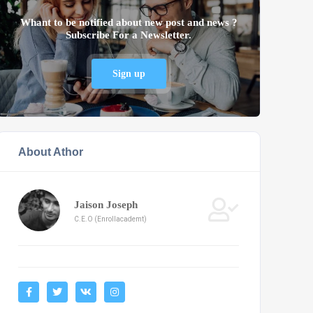
Whant to be notified about new post and news ?
Subscribe For a Newsletter.
Sign up
About Athor
Jaison Joseph
C.E.O (Enrollacademt)