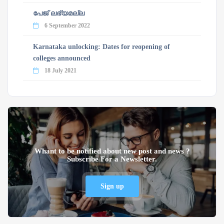
പേജ് ലഭ്യമല്ല
6 September 2022
Karnataka unlocking: Dates for reopening of
colleges announced
18 July 2021
Whant to be notified about new post and news ?
Subscribe For a Newsletter.
Sign up