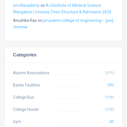
enrollacademy
on
AJ Institute of Medical Science
Mangalore | Courses, Fees-Structure & Admission 2024
Anushka Rao
on
jerusalem college of engineering – [jce],
chennai
Categories
Alumni Associations
(111)
Banks Facilities
(95)
College Bus
(113)
College Hostel
(112)
Gym
(8)