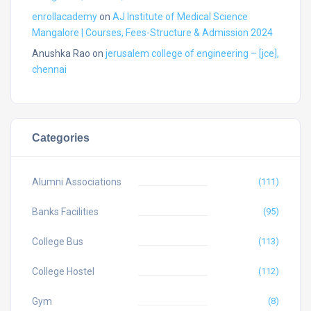
enrollacademy
on
AJ Institute of Medical Science
Mangalore | Courses, Fees-Structure & Admission 2024
Anushka Rao
on
jerusalem college of engineering – [jce],
chennai
Categories
Alumni Associations
(111)
Banks Facilities
(95)
College Bus
(113)
College Hostel
(112)
Gym
(8)