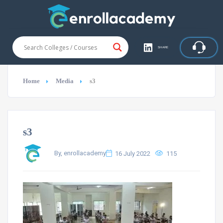
SHARE
Home
Media
s3
s3
By, enrollacademy
16 July 2022
115