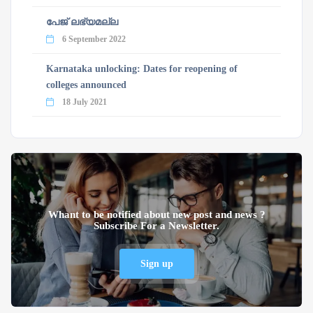
പേജ് ലഭ്യമല്ല
6 September 2022
Karnataka unlocking: Dates for reopening of
colleges announced
18 July 2021
Whant to be notified about new post and news ?
Subscribe For a Newsletter.
Sign up