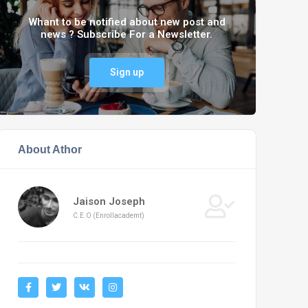
Whant to be notified about new post and
news ? Subscribe For a Newsletter.
Sign up
About Athor
Jaison Joseph
C.E.O (Enrollacademt)