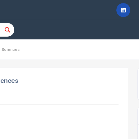
l Sciences
iences