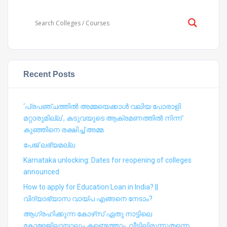
Recent Posts
‘പ്രപഞ്ചത്തില്‍ അമ്മയെക്കാള്‍ വലിയ പോരാളി
മറ്റാരുമില്ല’, കടുവയുടെ ആക്രമണത്തില്‍ നിന്ന്
കുഞ്ഞിനെ രക്ഷിച്ച് അമ്മ
പേജ് ലഭ്യമല്ല
Karnataka unlocking: Dates for reopening of colleges
announced
How to apply for Education Loan in India? ||
വിദ്യാഭ്യാസ വായ്പ എങ്ങനെ നേടാം?
ആഗ്രഹിക്കുന്ന കോഴ്‍സ് ഏതു നാട്ടിലെ
കോളേജിലായാലും കണ്ടെത്താം, വീട്ടിലിരുന്നുതന്നെ