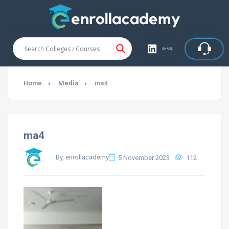
SHARE
Home
Media
ma4
ma4
By, enrollacademy
5 November 2023
112