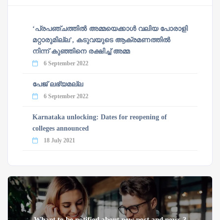
‘പ്രപഞ്ചത്തില്‍ അമ്മയെക്കാള്‍ വലിയ പോരാളി
മറ്റാരുമില്ല’, കടുവയുടെ ആക്രമണത്തില്‍
നിന്ന് കുഞ്ഞിനെ രക്ഷിച്ച് അമ്മ
6 September 2022
പേജ് ലഭ്യമല്ല
6 September 2022
Karnataka unlocking: Dates for reopening of
colleges announced
18 July 2021
Whant to be notified about new post and news ?