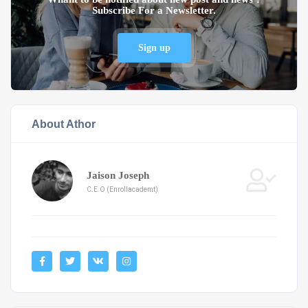
Subscribe For a Newsletter.
Sign up
About Athor
Jaison Joseph
C.E.O (Enrollacademt)