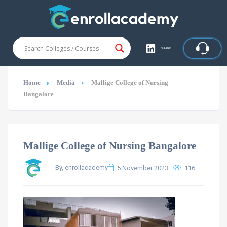
SHARE
Home
Media
Mallige College of Nursing
Bangalore
Mallige College of Nursing Bangalore
By, enrollacademy
5 November 2023
116