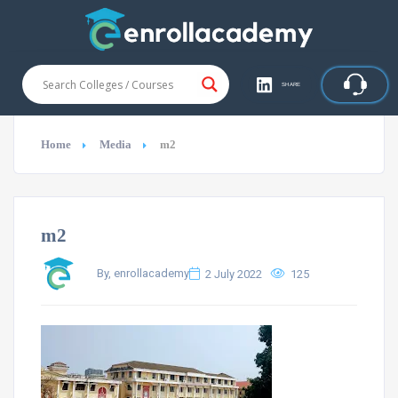
SHARE
Home
Media
m2
m2
By, enrollacademy
2 July 2022
125