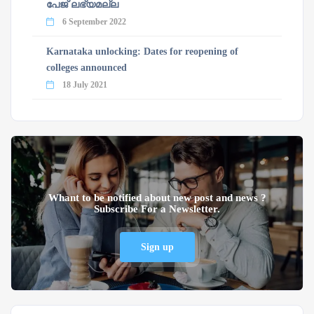
പേജ് ലഭ്യമല്ല
6 September 2022
Karnataka unlocking: Dates for reopening of
colleges announced
18 July 2021
Whant to be notified about new post and news ?
Subscribe For a Newsletter.
Sign up