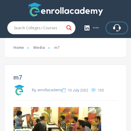
SHARE
Home
Media
m7
m7
By, enrollacademy
10 July 2022
130