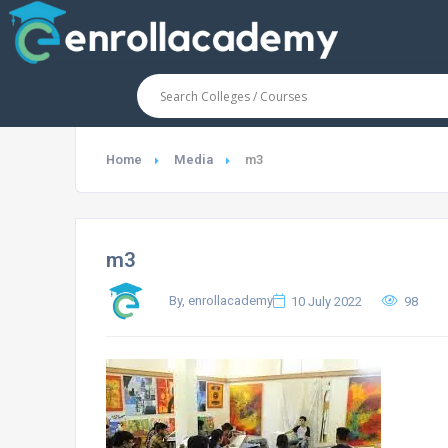
Home
Media
m3
m3
By, enrollacademy
10 July 2022
98