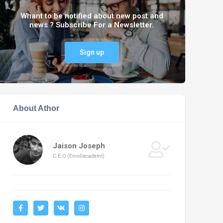
Whant to be notified about new post and
news ? Subscribe For a Newsletter.
Sign up
About Athor
Jaison Joseph
C.E.O (Enrollacademt)