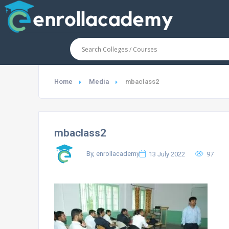
Home
Media
mbaclass2
mbaclass2
By, enrollacademy
13 July 2022
97