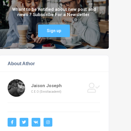
Whant to be notified about new post and
news ? Subscribe For a Newsletter.
Sign up
About Athor
Jaison Joseph
C.E.O (Enrollacademt)