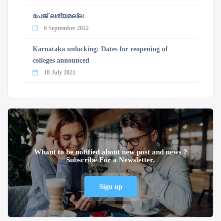
പേജ് ലഭ്യമല്ല
6 September 2022
Karnataka unlocking: Dates for reopening of
colleges announced
18 July 2021
Whant to be notified about new post and news ?
Subscribe For a Newsletter.
Sign up