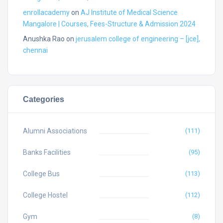
enrollacademy
on
AJ Institute of Medical Science
Mangalore | Courses, Fees-Structure & Admission 2024
Anushka Rao
on
jerusalem college of engineering – [jce],
chennai
Categories
Alumni Associations
(111)
Banks Facilities
(95)
College Bus
(113)
College Hostel
(112)
Gym
(8)