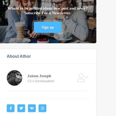
Whant to be notified about new post and news ?
Subscribe For a Newsletter.
Sign up
About Athor
Jaison Joseph
C.E.O (Enrollacademt)