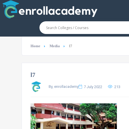
Home
Media
l7
l7
By, enrollacademy
7 July 2022
213