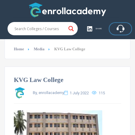
SHARE
Home
Media
KVG Law College
KVG Law College
By, enrollacademy
1 July 2022
115