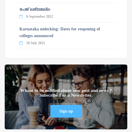
പേജ് ലഭ്യമല്ല
6 September 2022
Karnataka unlocking: Dates for reopening of
colleges announced
18 July 2021
Whant to be notified about new post and news ?
Subscribe For a Newsletter.
Sign up