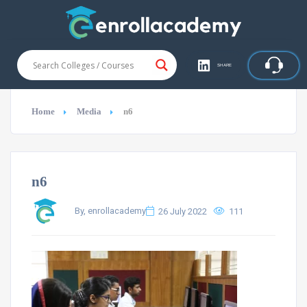
SHARE
Home
Media
n6
n6
By, enrollacademy
26 July 2022
111