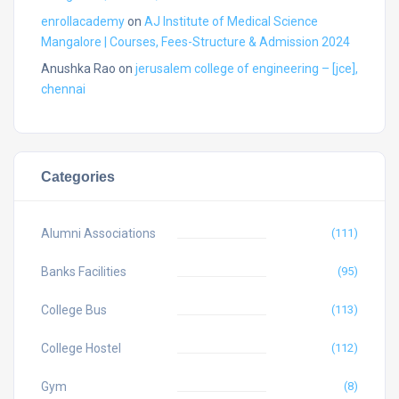
enrollacademy
on
AJ Institute of Medical Science
Mangalore | Courses, Fees-Structure & Admission 2024
Anushka Rao
on
jerusalem college of engineering – [jce],
chennai
Categories
Alumni Associations
(111)
Banks Facilities
(95)
College Bus
(113)
College Hostel
(112)
Gym
(8)