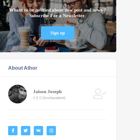
Whant to be notified about new post and news ?
Subscribe For a Newsletter.
Sign up
About Athor
Jaison Joseph
C.E.O (Enrollacademt)