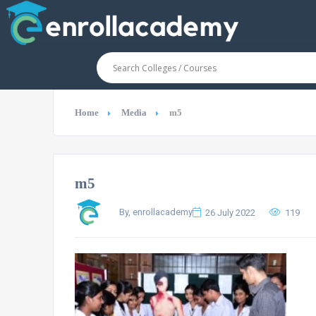
Home
Media
m5
m5
By, enrollacademy
26 July 2022
119