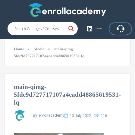
SHARE
Home
Media
main-qimg-
5fde9d727717107a4eadd48865619531-lq
main-qimg-
5fde9d727717107a4eadd48865619531-
lq
By, enrollacademy
10 July 2022
116