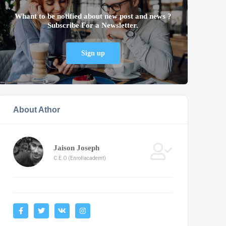
Whant to be notified about new post and news ?
Subscribe For a Newsletter.
Sign up
About Athor
Jaison Joseph
C.E.O (Enrollacademt)