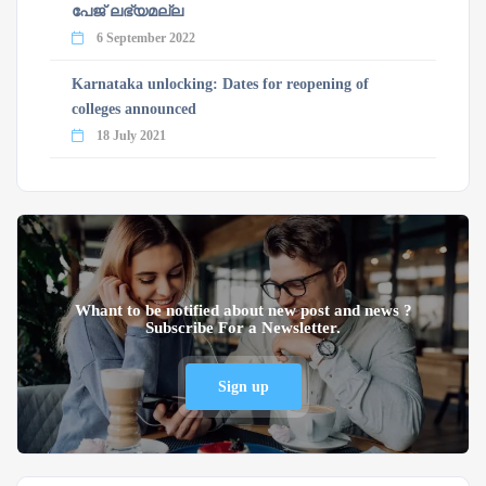
പേജ് ലഭ്യമല്ല
6 September 2022
Karnataka unlocking: Dates for reopening of
colleges announced
18 July 2021
Whant to be notified about new post and news ?
Subscribe For a Newsletter.
Sign up