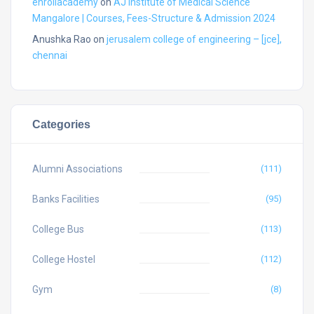
enrollacademy
on
AJ Institute of Medical Science
Mangalore | Courses, Fees-Structure & Admission 2024
Anushka Rao
on
jerusalem college of engineering – [jce],
chennai
Categories
Alumni Associations
(111)
Banks Facilities
(95)
College Bus
(113)
College Hostel
(112)
Gym
(8)