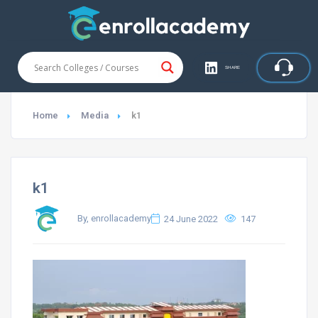
SHARE
Home
Media
k1
k1
By, enrollacademy
24 June 2022
147