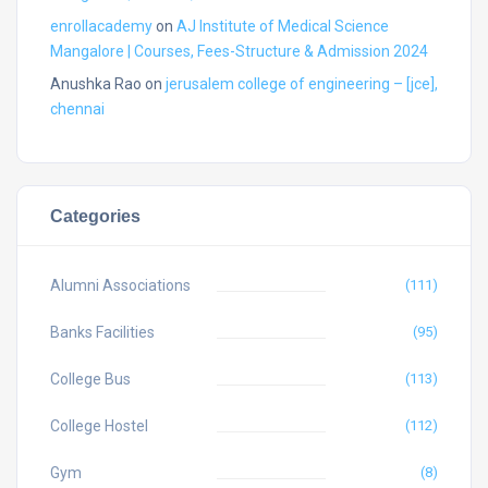
enrollacademy
on
AJ Institute of Medical Science
Mangalore | Courses, Fees-Structure & Admission 2024
Anushka Rao
on
jerusalem college of engineering – [jce],
chennai
Categories
Alumni Associations
(111)
Banks Facilities
(95)
College Bus
(113)
College Hostel
(112)
Gym
(8)