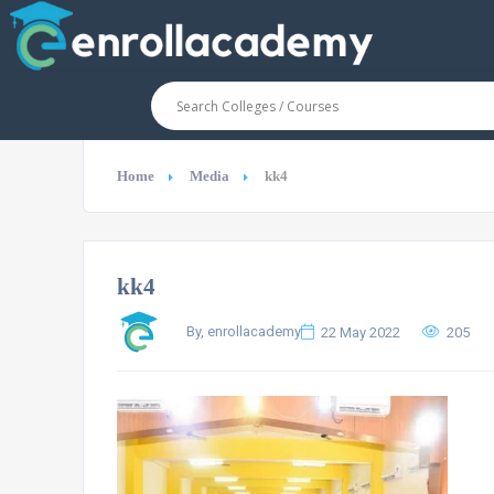
Home
Media
kk4
kk4
By, enrollacademy
22 May 2022
205