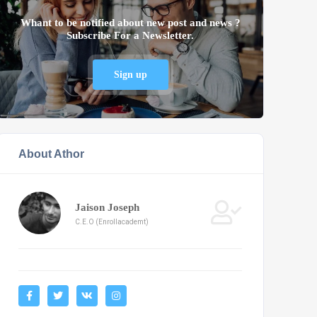
Whant to be notified about new post and news ?
Subscribe For a Newsletter.
Sign up
About Athor
Jaison Joseph
C.E.O (Enrollacademt)