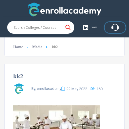
SHARE
Home
Media
kk2
kk2
By, enrollacademy
22 May 2022
160