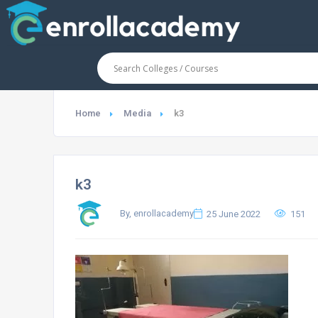
Home
Media
k3
k3
By, enrollacademy
25 June 2022
151