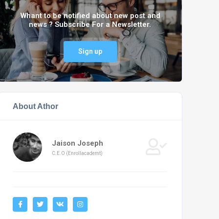
Whant to be notified about new post and
news ? Subscribe For a Newsletter.
Sign up
About Athor
Jaison Joseph
C.E.O (Enrollacademt)