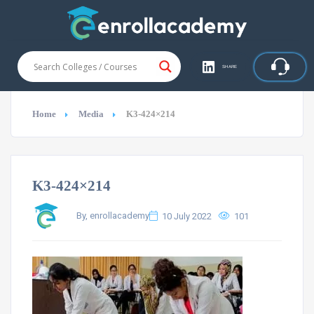
SHARE
Home
Media
K3-424×214
K3-424×214
By, enrollacademy
10 July 2022
101