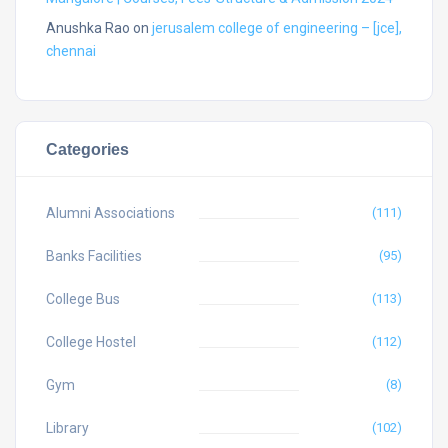
Anushka Rao
on
jerusalem college of engineering – [jce],
chennai
Categories
Alumni Associations
(111)
Banks Facilities
(95)
College Bus
(113)
College Hostel
(112)
Gym
(8)
Library
(102)