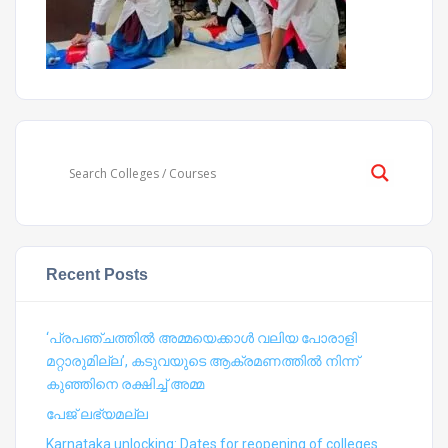
Recent Posts
‘പ്രപഞ്ചത്തില്‍ അമ്മയെക്കാള്‍ വലിയ പോരാളി
മറ്റാരുമില്ല’, കടുവയുടെ ആക്രമണത്തില്‍ നിന്ന്
കുഞ്ഞിനെ രക്ഷിച്ച് അമ്മ
പേജ് ലഭ്യമല്ല
Karnataka unlocking: Dates for reopening of colleges