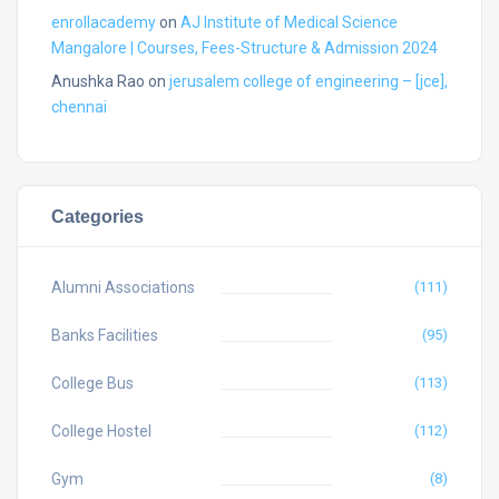
enrollacademy
on
AJ Institute of Medical Science
Mangalore | Courses, Fees-Structure & Admission 2024
Anushka Rao
on
jerusalem college of engineering – [jce],
chennai
Categories
Alumni Associations
(111)
Banks Facilities
(95)
College Bus
(113)
College Hostel
(112)
Gym
(8)