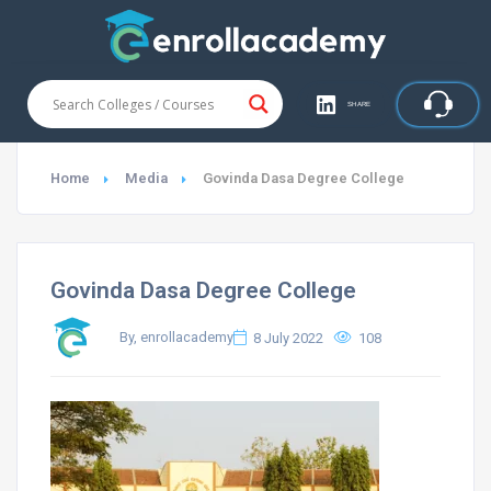
SHARE
Home
Media
Govinda Dasa Degree College
Govinda Dasa Degree College
By, enrollacademy
8 July 2022
108