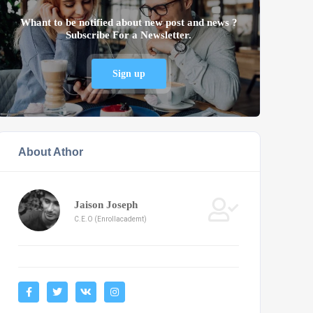
Whant to be notified about new post and news ?
Subscribe For a Newsletter.
Sign up
About Athor
Jaison Joseph
C.E.O (Enrollacademt)