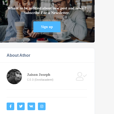
Whant to be notified about new post and news ?
Subscribe For a Newsletter.
Sign up
About Athor
Jaison Joseph
C.E.O (Enrollacademt)