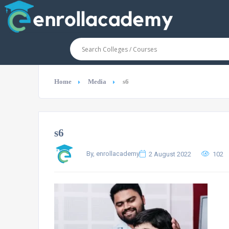
Home
Media
s6
s6
By, enrollacademy
2 August 2022
102