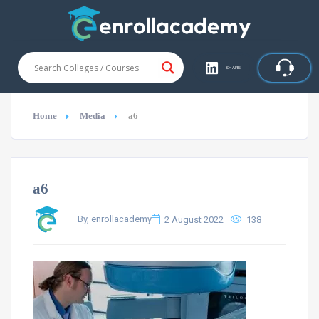
SHARE
Home
Media
a6
a6
By, enrollacademy
2 August 2022
138