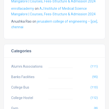
Mangalore | Courses, Fees-Structure & Admission 2024
enrollacademy
on
AJ Institute of Medical Science
Mangalore | Courses, Fees-Structure & Admission 2024
Anushka Rao
on
jerusalem college of engineering – [jce],
chennai
Categories
Alumni Associations
(111)
Banks Facilities
(95)
College Bus
(113)
College Hostel
(112)
Gym
(8)