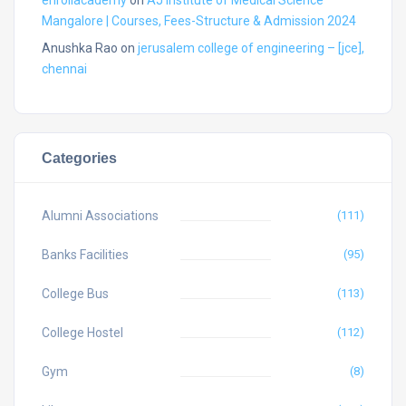
enrollacademy
on
AJ Institute of Medical Science
Mangalore | Courses, Fees-Structure & Admission 2024
Anushka Rao
on
jerusalem college of engineering – [jce],
chennai
Categories
Alumni Associations
(111)
Banks Facilities
(95)
College Bus
(113)
College Hostel
(112)
Gym
(8)