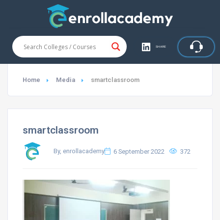
SHARE
Home
Media
smartclassroom
smartclassroom
By, enrollacademy
6 September 2022
372