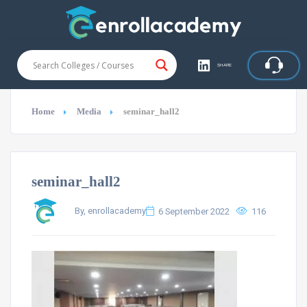
SHARE
Home
Media
seminar_hall2
seminar_hall2
By, enrollacademy
6 September 2022
116