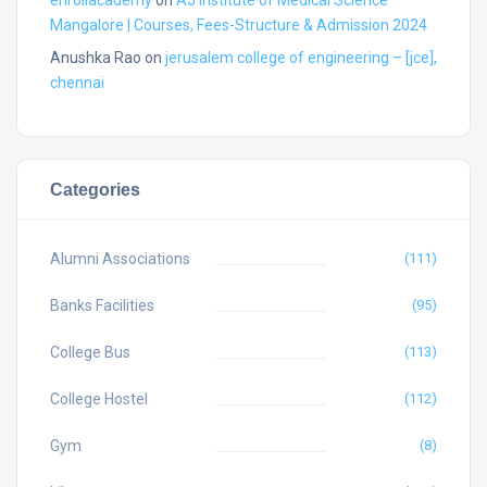
enrollacademy
on
AJ Institute of Medical Science
Mangalore | Courses, Fees-Structure & Admission 2024
Anushka Rao
on
jerusalem college of engineering – [jce],
chennai
Categories
Alumni Associations
(111)
Banks Facilities
(95)
College Bus
(113)
College Hostel
(112)
Gym
(8)