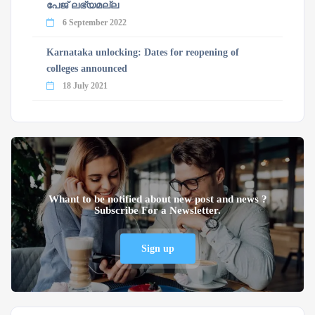
പേജ് ലഭ്യമല്ല
6 September 2022
Karnataka unlocking: Dates for reopening of
colleges announced
18 July 2021
Whant to be notified about new post and news ?
Subscribe For a Newsletter.
Sign up