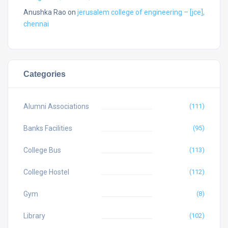
Anushka Rao
on
jerusalem college of engineering – [jce],
chennai
Categories
Alumni Associations
(111)
Banks Facilities
(95)
College Bus
(113)
College Hostel
(112)
Gym
(8)
Library
(102)