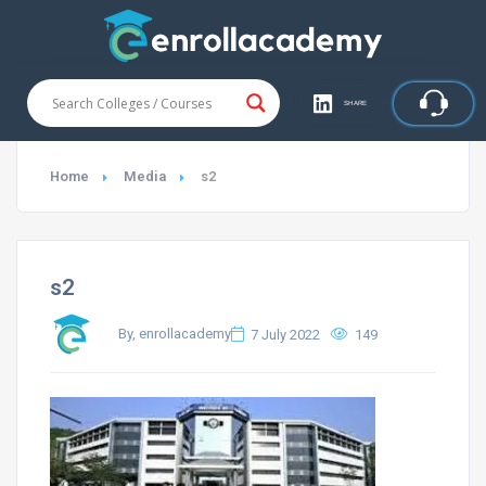
SHARE
Home
Media
s2
s2
By, enrollacademy
7 July 2022
149