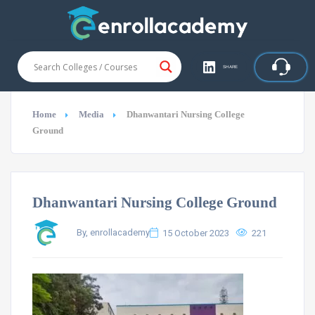
SHARE
Home
Media
Dhanwantari Nursing College
Ground
Dhanwantari Nursing College Ground
By, enrollacademy
15 October 2023
221