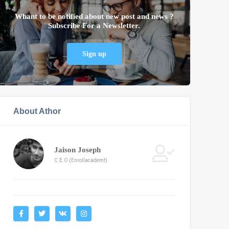
Whant to be notified about new post and news ?
Subscribe For a Newsletter.
Sign up
About Athor
Jaison Joseph
C.E.O (Enrollacademt)