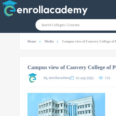
Home
Media
Campus view of Cauvery College o
Campus view of Cauvery College of
By, enrollacademy
10 July 2022
175