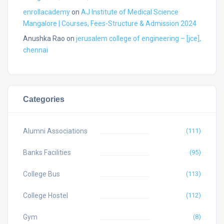
enrollacademy
on
AJ Institute of Medical Science
Mangalore | Courses, Fees-Structure & Admission 2024
Anushka Rao
on
jerusalem college of engineering – [jce],
chennai
Categories
Alumni Associations
(111)
Banks Facilities
(95)
College Bus
(113)
College Hostel
(112)
Gym
(8)