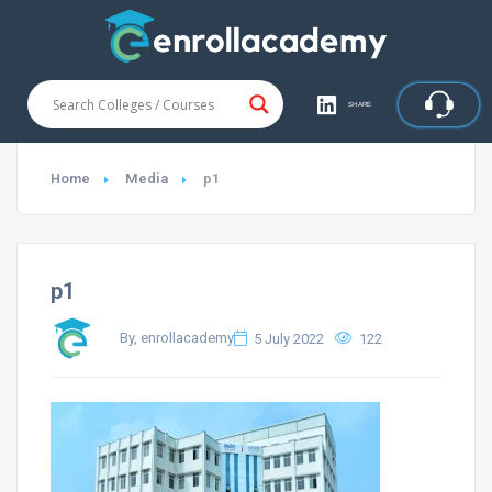
SHARE
Home
Media
p1
p1
By, enrollacademy
5 July 2022
122