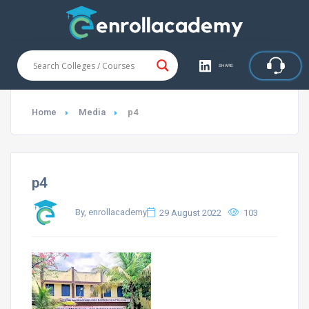
SHARE
Home
Media
p4
p4
By, enrollacademy
29 August 2022
103