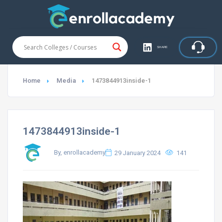
SHARE
Home
Media
1473844913inside-1
1473844913inside-1
By, enrollacademy
29 January 2024
141