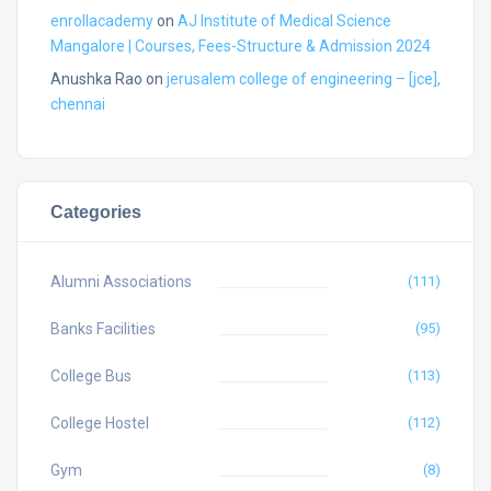
enrollacademy
on
AJ Institute of Medical Science
Mangalore | Courses, Fees-Structure & Admission 2024
Anushka Rao
on
jerusalem college of engineering – [jce],
chennai
Categories
Alumni Associations
(111)
Banks Facilities
(95)
College Bus
(113)
College Hostel
(112)
Gym
(8)