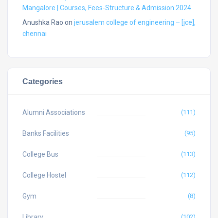
Mangalore | Courses, Fees-Structure & Admission 2024
Anushka Rao
on
jerusalem college of engineering – [jce],
chennai
Categories
Alumni Associations
(111)
Banks Facilities
(95)
College Bus
(113)
College Hostel
(112)
Gym
(8)
Library
(102)